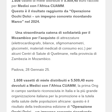
1.608
vasetti di miele distribuiti e
5.509,40
euro raccolti
per
Medici con l’Africa CUAMM
.
Questo è il risultato raggiunto da “Operazione
Occhi Dolci – un impegno concreto ricordando
Marco” nel 2024.
Una straordinaria catena di solidariet
à
per il
Mozambico per l
’
acquisto
di attrezzature
(elettrocardiografo, bilance, sfigmomanometri,
glucometri, materiali medicali di consumo ecc.) per
alcuni Centri di Salute di Quelimane, nella provincia di
Zambezia in Mozambico.
Padova, 28 Gennaio 25.
1.608 vasetti di miele distribuiti e 5.509,40 euro
devoluti a Medici con l
’
Africa CUAMM
, la prima Ong
in campo sanitario riconosciuta in Italia e la più grande
organizzazione italiana per la promozione e la tutela
della salute delle popolazioni africane: questo è il
risultato della tredicesima edizione di
“Operazione
Occhi Dolci – un impegno concreto ricordando